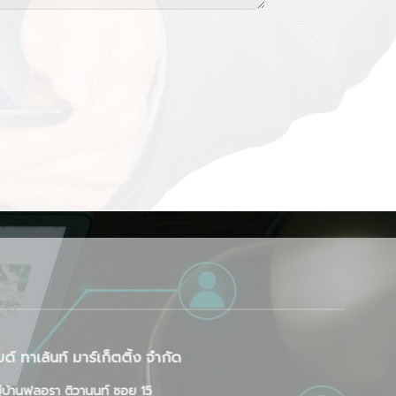
ด์ ทาเล้นท์ มาร์เก็ตติ้ง จำกัด
่บ้านฟลอรา ติวานนท์ ซอย 15