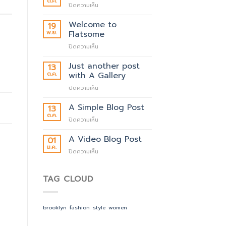
ต.ค.
บน
ปิดความเห็น
Hello
world!
Welcome to
19
พ.ย.
Flatsome
บน
ปิดความเห็น
Welcome
to
Just another post
13
Flatsome
ต.ค.
with A Gallery
บน
ปิดความเห็น
Just
another
A Simple Blog Post
13
post
ต.ค.
บน
ปิดความเห็น
with
A
A
Simple
A Video Blog Post
01
Gallery
Blog
ม.ค.
บน
ปิดความเห็น
Post
A
Video
Blog
TAG CLOUD
Post
brooklyn
fashion
style
women