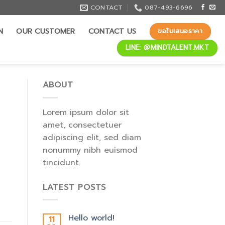
CONTACT
087-493-6696
N
OUR CUSTOMER
CONTACT US
ขอใบเสนอราคา
LINE: @MINDTALENT.MKT
ABOUT
Lorem ipsum dolor sit
amet, consectetuer
adipiscing elit, sed diam
nonummy nibh euismod
tincidunt.
LATEST POSTS
Hello world!
11